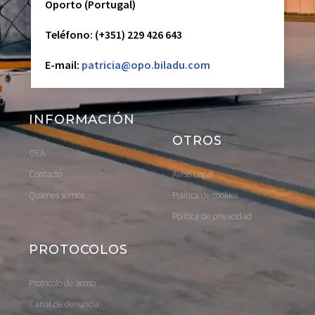
Oporto (Portugal)
Teléfono: (+351) 229 426 643
E-mail:
patricia@opo.biladu.com
INFORMACIÓN
OTROS
OEA
Contacto
Aviso Legal
Quienes somos
Política de cookies
Política de privacidad
PROTOCOLOS
Protocolo de acoso
Canal de denuncia