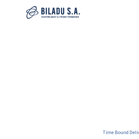
TIME BO
DELIVER
Lorem ipsum dolor sit amet, consectetur adipi
eiusmod tempor incididunt ut labore et dolo
Home
Services (Demo)
Time Bound Deli