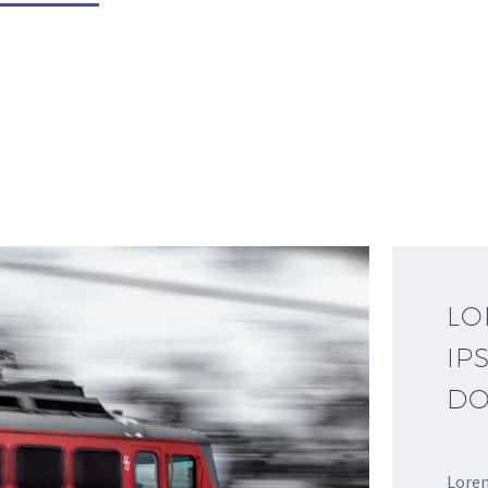
LO
IP
DO
Lorem