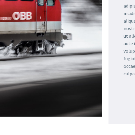
adipi
incid
aliqu
nostr
ut al
aute 
volup
fugia
occae
culpa