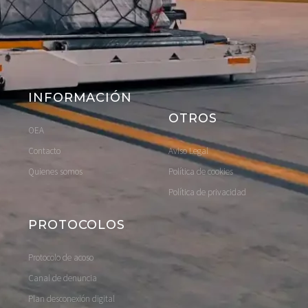
INFORMACIÓN
OTROS
OEA
Contacto
Aviso Legal
Quienes somos
Política de cookies
Política de privacidad
PROTOCOLOS
Protocolo de acoso
Canal de denuncia
Plan desconexión digital