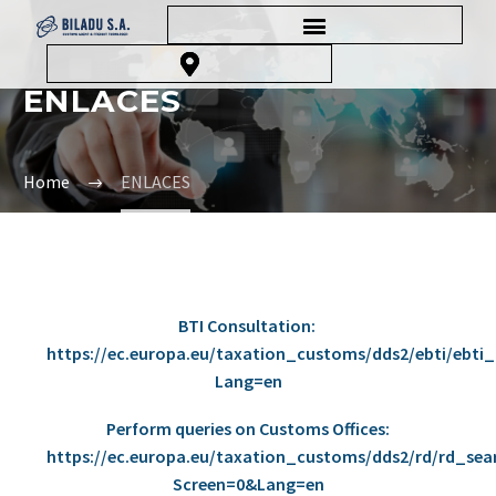
ENLACES
Home
ENLACES
BTI Consultation:
https://ec.europa.eu/taxation_customs/dds2/ebti/ebti_
Lang=en
Perform queries on Customs Offices:
https://ec.europa.eu/taxation_customs/dds2/rd/rd_se
Screen=0&Lang=en