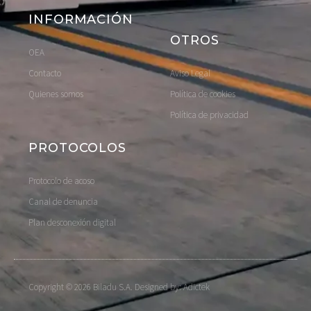
INFORMACIÓN
OTROS
OEA
Contacto
Aviso Legal
Quienes somos
Política de cookies
Política de privacidad
PROTOCOLOS
Protocolo de acoso
Canal de denuncia
Plan desconexión digital
Copyright © 2026 Biladu S.A. Designed by: Adictek