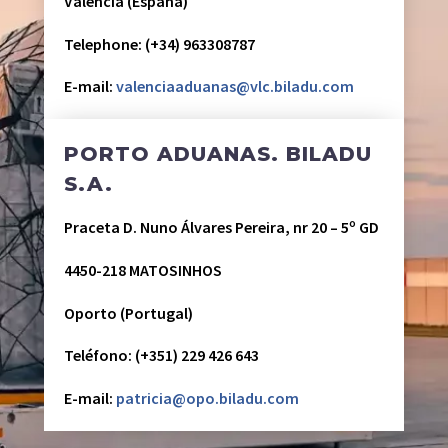
Valencia (España)
Telephone: (+34) 963308787
E-mail:
valenciaaduanas@vlc.biladu.com
PORTO ADUANAS. BILADU
S.A.
Praceta D. Nuno Álvares Pereira, nr 20 – 5º GD
4450-218 MATOSINHOS
Oporto (Portugal)
Teléfono: (+351) 229 426 643
E-mail:
patricia@opo.biladu.com