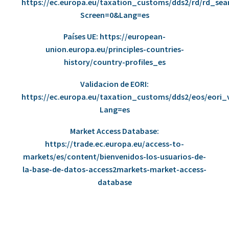
https://ec.europa.eu/taxation_customs/dds2/rd/rd_se
Screen=0&Lang=es
Países UE:
https://european-
union.europa.eu/principles-countries-
history/country-profiles_es
Validacion de EORI:
https://ec.europa.eu/taxation_customs/dds2/eos/eori_v
Lang=es
Market Access Database:
https://trade.ec.europa.eu/access-to-
markets/es/content/bienvenidos-los-usuarios-de-
la-base-de-datos-access2markets-market-access-
database