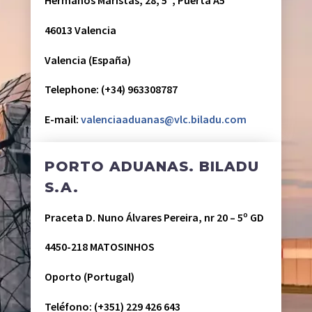
Hermanos Maristas, 28, 5º, Puerta A5
46013 Valencia
Valencia (España)
Telephone: (+34) 963308787
E-mail:
valenciaaduanas@vlc.biladu.com
PORTO ADUANAS. BILADU
S.A.
Praceta D. Nuno Álvares Pereira, nr 20 – 5º GD
4450-218 MATOSINHOS
Oporto (Portugal)
Teléfono: (+351) 229 426 643