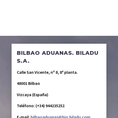
BILBAO ADUANAS. BILADU
S.A.
Calle San Vicente, nº 8, 8ª planta.
48001 Bilbao
Vizcaya (España)
Teléfono: (+34) 944235252
E-mail:
bilbaoaduanas@bio.biladu.com