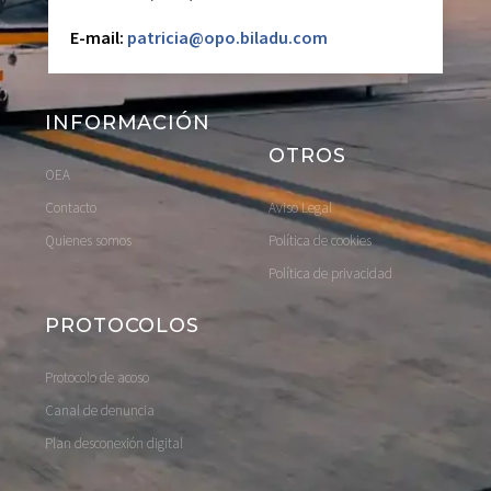
E-mail:
patricia@opo.biladu.com
INFORMACIÓN
OTROS
OEA
Contacto
Aviso Legal
Quienes somos
Política de cookies
Política de privacidad
PROTOCOLOS
Protocolo de acoso
Canal de denuncia
Plan desconexión digital